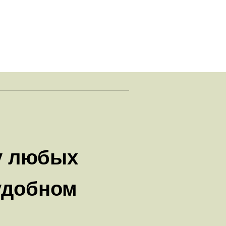
у любых
удобном