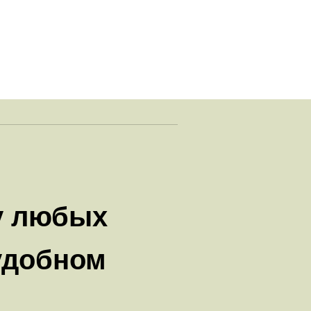
у любых
удобном