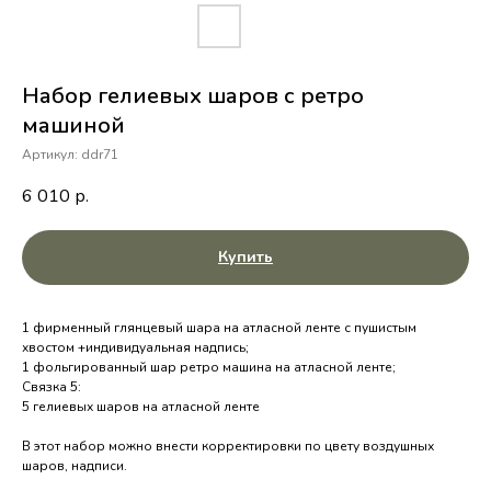
Набор гелиевых шаров с ретро
машиной
Артикул:
ddr71
6 010
р.
Купить
1 фирменный глянцевый шара на атласной ленте с пушистым
хвостом +индивидуальная надпись;
1 фольгированный шар ретро машина на атласной ленте;
Связка 5:
5 гелиевых шаров на атласной ленте
В этот набор можно внести корректировки по цвету воздушных
шаров, надписи.