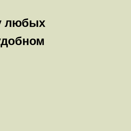
у любых
удобном