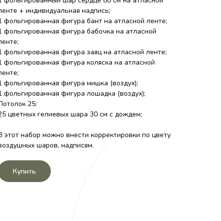
1 фольгированный шар сердце 80 см на атласной
ленте + индивидуальная надпись;
1 фольгированная фигура бант на атласной ленте;
1 фольгированная фигура бабочка на атласной
ленте;
1 фольгированная фигура заяц на атласной ленте;
1 фольгированная фигура коляска на атласной
ленте;
1 фольгированная фигура мишка (воздух);
1 фольгированная фигура лошадка (воздух);
Потолок 25:
25 цветных гелиевых шара 30 см с дождем;
В этот набор можно внести корректировки по цвету
воздушных шаров, надписям.
Купить