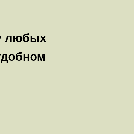
у любых
удобном