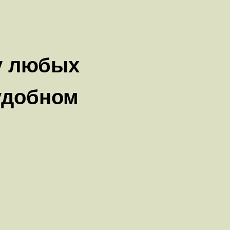
у любых
удобном