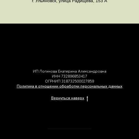
г. Ульяновск, улица Радищева, 153 А
Оплата
Правила возврата товара
Доставка
Каталог
ИП Логинова Екатерина Александровна
ИНН 732896853417
ОГРНИП 318732500027859
Политика в отношении обработки персональных данных
Вернуться наверх